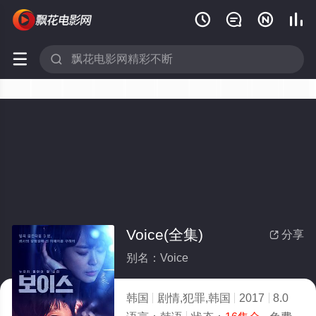






Voice(全集)
分享

别名：Voice
韩国
剧情,犯罪,韩国
2017
8.0