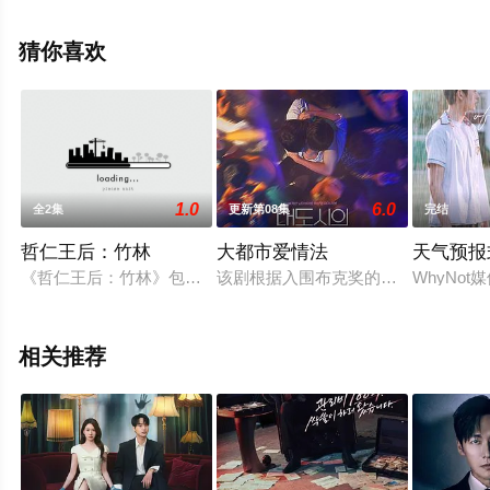
剧全集就上飘花影院，更多相关信息可移步至豆瓣电视
剧、电视猫或剧情网等平台了解。
猜你喜欢
1.0
6.0
全2集
更新第08集
完结
哲仁王后：竹林
大都市爱情法
天气预报
《哲仁王后：竹林》包含了金昭容和哲宗的初次相遇、嫉妒金昭
该剧根据入围布克奖的同性小说改编
WhyNo
相关推荐