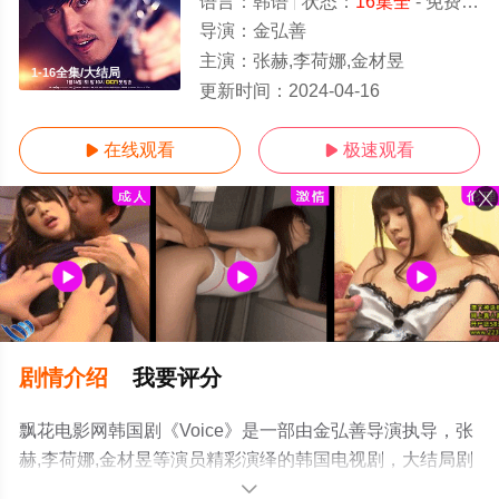
语言：
韩语
状态：
16集全
- 免费在线观看
导演：
金弘善
主演：
张赫,李荷娜,金材昱
1-16全集/大结局
更新时间：
2024-04-16
在线观看
极速观看


剧情介绍
我要评分
飘花电影网韩国剧《Voice》是一部由金弘善导演执导，张
赫,李荷娜,金材昱等演员精彩演绎的韩国电视剧，大结局剧
情已揭晓（1-16全集），免费观看高清未删减完整版电视
