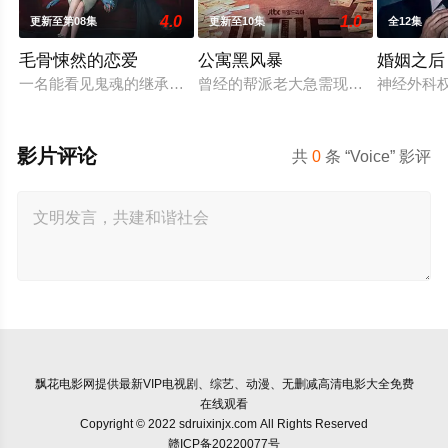
4.0
1.0
更新至第08集
更新至10集
全12集
毛骨悚然的恋爱
公寓黑风暴
婚姻之后
一名能看见鬼魂的继承人与一名王牌检察官发现只要轻轻一碰，就
曾经的帮派老大急需现金，于是和有
神经外科
影片评论
共
0
条 “Voice” 影评
飘花电影网
提供最新VIP电视剧、综艺、动漫、无删减高清电影大全免费
在线观看
Copyright © 2022 sdruixinjx.com All Rights Reserved
赣ICP备20220077号