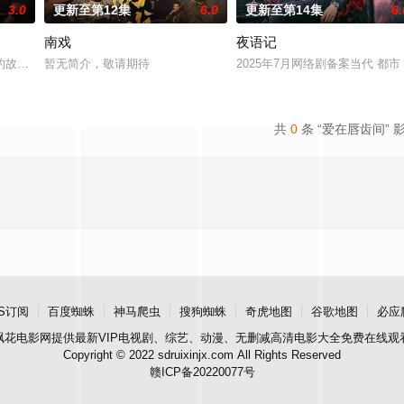
3.0
更新至第12集
6.0
更新至第14集
6.
南戏
夜语记
鉴定技术的支持下，通过摸排、勘查等传统刑侦手段，接连破获数起重案要案的艰
故事——用一场精心策划的“夏令营”完成复仇的受害者；临终前与遗憾和解的“
暂无简介，敬请期待
2025年7月网络剧备案当代 都
共
0
条 “爱在唇齿间” 
S订阅
百度蜘蛛
神马爬虫
搜狗蜘蛛
奇虎地图
谷歌地图
必应
飘花电影网
提供最新VIP电视剧、综艺、动漫、无删减高清电影大全免费在线观
Copyright © 2022 sdruixinjx.com All Rights Reserved
赣ICP备20220077号