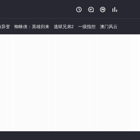




海异变
蜘蛛侠：英雄归来
逃狱兄弟2
一级指控
澳门风云