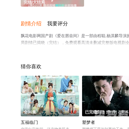
完结/大结局
剧情介绍
我要评分
飘花电影网国产剧《爱在唇齿间》是一部由程聪,杨淇麟导演执
局剧情已揭晓（完结），免费观看高清未删减完整版电视剧
台了解。
猜你喜欢
全36集
1.0
已完结
五福临门
塑梦者