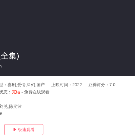
全集)
n
型：
喜剧,爱情,科幻,国产
上映时间：
2022
豆瓣评分：
7.0
状态：
完结
- 免费在线观看
,刘兑,陈奕汐
16
极速观看
