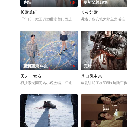
完结
7.0
更新至第18集
长歌莫问
长夜如歌
千年前，雍国泥塑世家楚门因进贡的“十二生肖”离奇流血炸裂，
讲述了黎安城大郡主棠溪槿
更新至第14集
3.0
完结
天才，女友
兵自风中来
根据素光同同名小说改编。江逾白长大以后，林知夏忽然对他说：
该剧讲述了在396旅与陆军