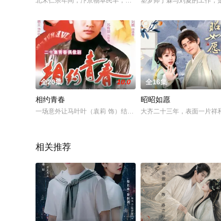
北宋仁宗年间，汴京物阜民丰，声名远播天下。洛阳富户郦娘子
塑梦师丁霖与刘夏的工作，
全20集
10.0
全16集
相约青春
昭昭如愿
一场意外让马叶叶（袁莉 饰）结识了名为徐敬涛（苏有朋 饰）
大齐二十三年，表面一片祥
相关推荐