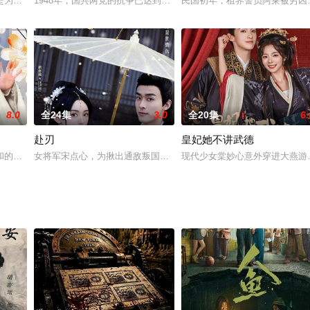
举家远迁汴京，一为投奔早嫁的二女福慧，二为解决一桩陈年心事。郦娘子一生
是为濒死客户做记忆修改，达到临终还愿。这天，他们接到一桩蓄意伤人案件，
1948年，国共两党的抗争已达到白热化阶段，天下大势虽初现端倪
民国初年，租界警员阿莱被穷凶
8.0
全24集
3.0
全20集
6.
赴刃
皇妃她不讲武德
的男子，然而，这场相遇却并不愉快。之后，马叶叶和大学同学令辉（廖凡 饰）
和的齐国国都，实则暗潮涌动。庶民出身极具厨艺天赋的厨娘苏小仙在一次采集
女将军宋点心，为揪出通敌叛国之徒，成立千味阁，并意外和国师沈
现代少女棠妙心意外穿进大燕游