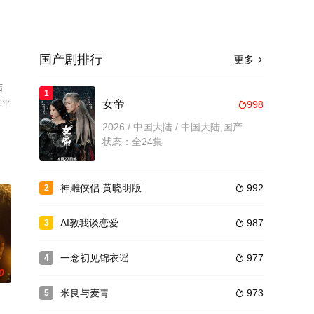
国产剧排行
更多

结
1
等平
女帝
998

2026 / 中国大陆 / 中国大陆,国产
状态：全24集
神雕侠侣 黄晓明版
992
2

AI教我谈恋爱
987
3

一念初见锦衣谣
977
4

0
米良与麦青
973
5
