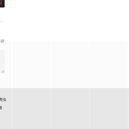
0
难过程
无用之人”；共享同一具躯体的人格“刮刮
市 海南越酷文化传媒有限公司
影评
爬虫
看