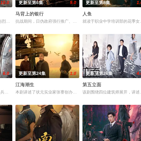
10.0
更新至第6集
9.0
更新至第8集
1.
马背上的银行
人鱼
惨遭满门流放，楚父以死鸣冤。楚家大小姐楚梓鸢带着滔天恨意，在屠刀落地的
与烈云峥之间曲折动人的情感，以及他们在复杂局势中坚守初心、勇敢面对困难
抗战期间，日伪政府强行推广、使用由“中国准备银行”发行的伪钞货
就读于职业中学培训部的花季女
6.0
更新至第24集
1.0
更新至第26集
4.
江海潮生
第五立面
“江逾白，我喜欢你，哲学和生物学意义上的喜欢。”那个夜晚，他脸颊微热，
步兵学院联合举办的小型军事演习中，郭子剑因不满演习流于形式，假传指令要
本剧讲述了状元实业家张謇创办大生企业，实业报国的故事。甲午战
该剧围绕四位建筑师展开，讲述