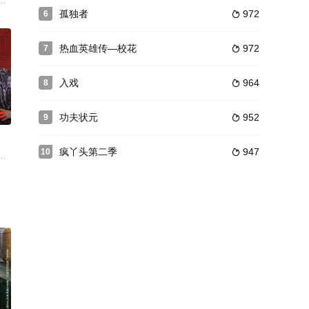
最得意的事
深入调查之时，揭开了丁霖童年的秘密，同时卷
，却也恰恰处在极为凶险，丝毫容不得有任何闪失的关键时刻。九月的一天，一
极恶的帮派追杀，命悬一线之际，被一名凭空闪现的神秘女子露娜所救。露娜
孤独者
972
6

热血英雄传—校花
972
7

入戏
964
8

0
功夫状元
952
9

疯丫头第二季
947
10

来到了
食材途中误入皇家猎场，误打误撞成了三皇子赵
慕司结缘的故事。两人步步为营，最终联手抓获幕后黑手，共同守护海晏河清，
戏副本成为万户侯不受宠的二小姐，系统告诉她只有解开游戏关键人物背后的