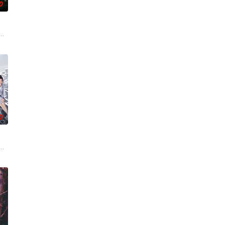
0
瞬间，灵
的爱情故事。通过剧中主人公在成长的道路上，
币。根据党中央指示，高景波、徐邵梁、孙希光和黄鹰等人开始筹备建立冀南银
生苏琳（黄杨钿甜 饰），虽自小被父母忽视，在艰苦环境中长大，但她始终刻
0
还听见自
求真打实抗，虽引发哗然，却获赏识调任39
争后，国家蒙羞，张謇虽高中状元，却渴望寻求强国之路。他毅然弃政从商，殚
了他们在中意合作项目中面对专业挑战与境外竞争，通过创新实践实现本土设