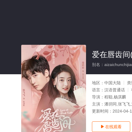
爱在唇齿间(
别名：aizaichunchijia
地区：
中国大陆
类
语言：
汉语普通话
导演：
程聪,杨淇麟
主演：
潘玥同,张飞飞
更新时间：
2024-04-
在线观看
