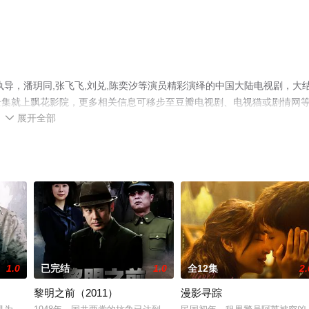
导，潘玥同,张飞飞,刘兑,陈奕汐等演员精彩演绎的中国大陆电视剧，大
全集就上飘花影院，更多相关信息可移步至豆瓣电视剧、电视猫或剧情网
展开全部

1.0
已完结
1.0
全12集
2.
黎明之前（2011）
漫影寻踪