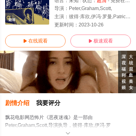
语言：
未知
状态：
超清
- 免费在线观看
导演：
Peter,Graham,Scott,
主演：
彼得·库欣,伊冯·罗曼,Patrick,Allen,奥列佛·里德,
超清
更新时间：
2023-10-26
在线观看
极速观看


剧情介绍
我要评分
飘花电影网恐怖片《恶夜迷魂》是一部由
Peter,Graham,Scott,导演执导，彼得·库欣,伊冯·罗
曼,Patrick,Allen,奥列佛·里德,等演员精彩演绎的英国电影，
