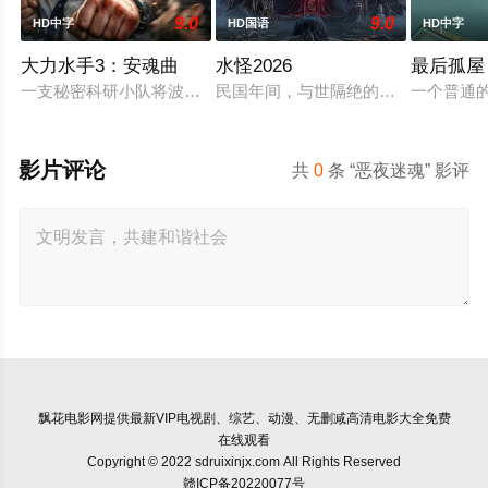
9.0
9.0
HD中字
HD国语
HD中字
大力水手3：安魂曲
水怪2026
最后孤屋
一支秘密科研小队将波派囚禁在地下军事基地，试图驯化并利用
民国年间，与世隔绝的怪水村被湖中“
一个普通
影片评论
共
0
条 “恶夜迷魂” 影评
飘花电影网
提供最新VIP电视剧、综艺、动漫、无删减高清电影大全免费
在线观看
Copyright © 2022 sdruixinjx.com All Rights Reserved
赣ICP备20220077号