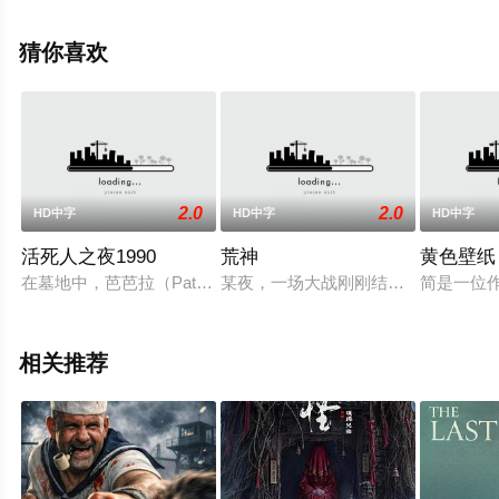
免费观看高清未删减完整版电影大全就上飘花影院，更多
相关信息可移步至豆瓣电影、电视猫或剧情网等平台了
猜你喜欢
解。
2.0
2.0
HD中字
HD中字
HD中字
活死人之夜1990
荒神
黄色壁纸
在墓地中，芭芭拉（Patricia Tallman 饰）和哥哥强尼（比尔·莫斯
某夜，一场大战刚刚结束，战败的武士
简是一位
相关推荐