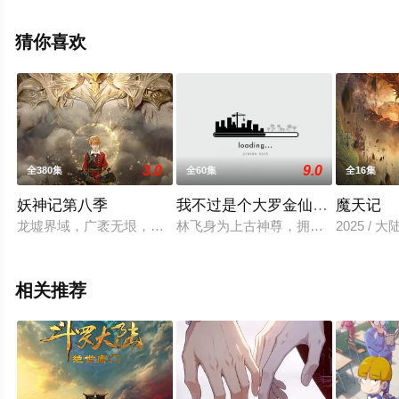
动漫，大结局剧情已揭晓（1-36全集），免费观看高清未
删减完整版动漫全集就上飘花影院，更多相关信息可移步
猜你喜欢
至豆瓣动漫、电视猫或剧情网等平台了解。
3.0
9.0
全380集
全60集
全16集
妖神记第八季
我不过是个大罗金仙动态漫画
魔天记
龙墟界域，广袤无垠，宗门林立。羽神宗独占东方一隅，传承了
林飞身为上古神尊，拥有无尽寿元，
2025 /
相关推荐