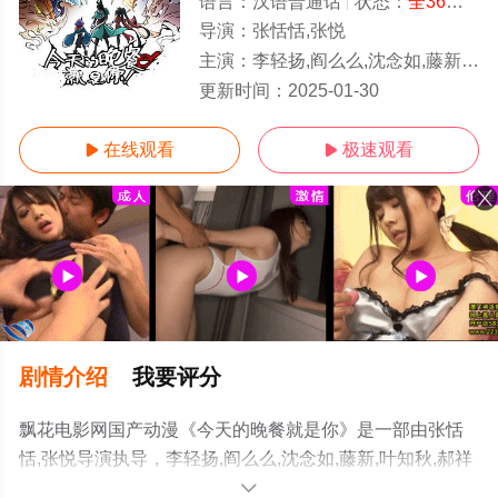
语言：
汉语普通话
状态：
全36集
- 
导演：
张恬恬,张悦
主演：
李轻扬,阎么么,沈念如,藤新,叶知秋,郝祥海,图特哈蒙,依欣,常蓉珊,瞳音
1-36全集/大结局
更新时间：
2025-01-30
在线观看
极速观看


剧情介绍
我要评分
飘花电影网国产动漫《今天的晚餐就是你》是一部由张恬
恬,张悦导演执导，李轻扬,阎么么,沈念如,藤新,叶知秋,郝祥
海,图特哈蒙,依欣,常蓉珊,瞳音等演员精彩演绎的中国大陆
