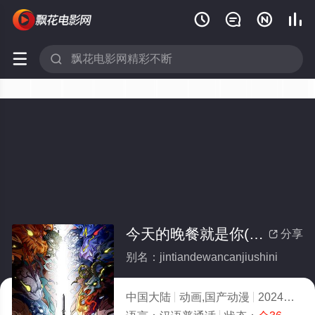






今天的晚餐就是你(全集)
分享

别名：jintiandewancanjiushini
中国大陆
动画,国产动漫
2024
5.0