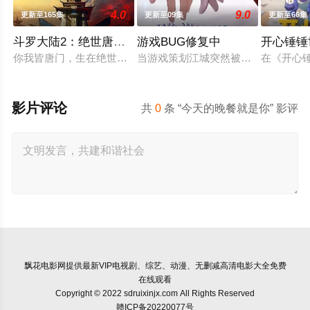
4.0
9.0
更新至165集
更新至09集
更新至66集
斗罗大陆2：绝世唐门2023
游戏BUG修复中
开心锤锤
你我皆唐门，生在绝世中——腾讯视频《斗罗大陆绝世唐门》动
当游戏策划江城突然被拉进自己精心
在《开心
影片评论
共
0
条 “今天的晚餐就是你” 影评
飘花电影网
提供最新VIP电视剧、综艺、动漫、无删减高清电影大全免费
在线观看
Copyright © 2022 sdruixinjx.com All Rights Reserved
赣ICP备20220077号