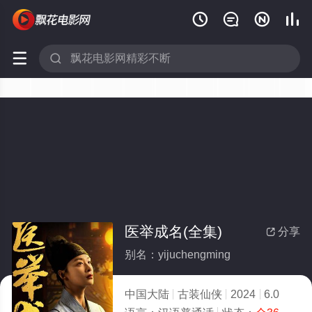






医举成名(全集)
分享

别名：yijuchengming
中国大陆
古装仙侠
2024
6.0