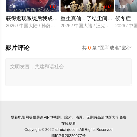
1.0
6.0
全集
全集
全集
获得返现系统后我成了万人迷
重生真仙，了结尘间恩怨
候冬症
2026 / 中国大陆 / 孙蔚琳＆魏胜奇
2026 / 中国大陆 / 汪克强＆田诗园
2026 /
影片评论
共
0
条 “医举成名” 影评
飘花电影网
提供最新VIP电视剧、综艺、动漫、无删减高清电影大全免费
在线观看
Copyright © 2022 sdruixinjx.com All Rights Reserved
赣ICP备20220077号