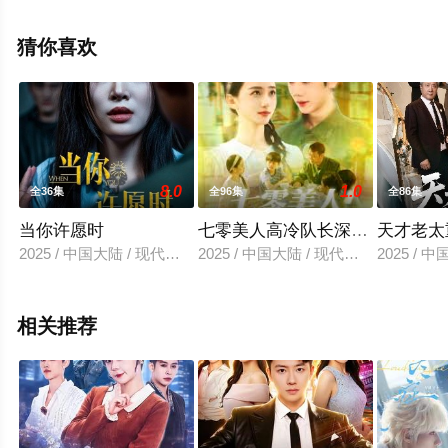
飘花影院，更多相关信息可移步至豆瓣电视剧、电视猫或
剧情网等平台了解。
猜你喜欢
8.0
1.0
全36集
全96集
全86集
当你许愿时
七零美人高冷队长深深溺爱
天才老太
2025 / 中国大陆 / 现代都市
2025 / 中国大陆 / 现代都市
2025 / 
相关推荐