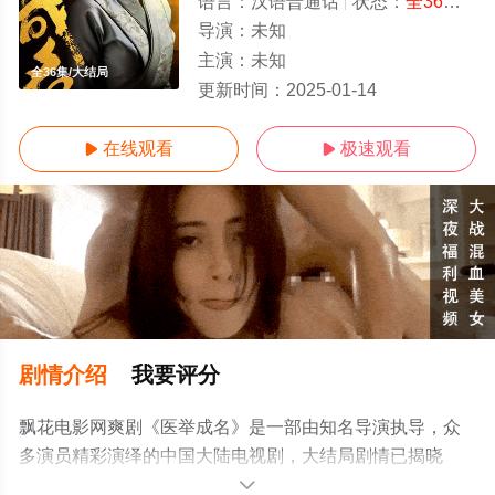
语言：
汉语普通话
状态：
全36集
- 
导演：
未知
主演：
未知
全36集/大结局
更新时间：
2025-01-14
在线观看
极速观看


剧情介绍
我要评分
飘花电影网爽剧《医举成名》是一部由知名导演执导，众
多演员精彩演绎的中国大陆电视剧，大结局剧情已揭晓
（全36集），免费观看高清未删减完整版电视剧全集就上
