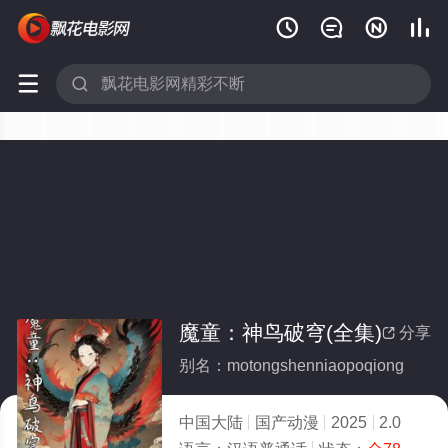






魔童：神鸟破穹(全集)
分享

别名：motongshenniaopoqiong
中国大陆
国产动漫
2025
2.0