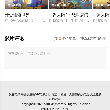
2.0
9.0
更新至66集
更新至165集
更新至165
开心锤锤世界
斗罗大陆2：绝世唐门
斗罗大陆2
在《开心锤锤世界》，生活着乐观善良的少年锤锤和他性格各异
你我皆唐门，生在绝世中——腾讯视
你我皆唐
影片评论
共
0
条 “魔童：神鸟破穹” 影评
飘花电影网
提供最新VIP电视剧、综艺、动漫、无删减高清电影大全免费
在线观看
Copyright © 2022 sdruixinjx.com All Rights Reserved
赣ICP备20220077号