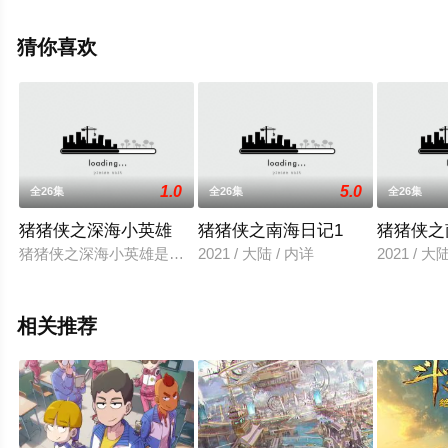
就上飘花影院，更多相关信息可移步至豆瓣动漫、电视猫
或剧情网等平台了解。
猜你喜欢
1.0
5.0
全26集
全26集
全26集
猪猪侠之深海小英雄
猪猪侠之南海日记1
猪猪侠之
猪猪侠之深海小英雄是广东咏声动漫股份有限公司出品的全新猪猪侠
2021 / 大陆 / 内详
2021 / 大
相关推荐