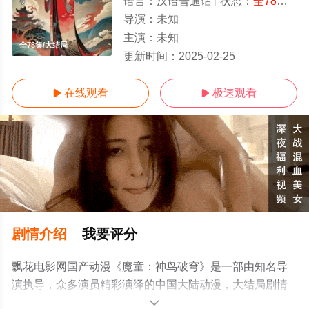
语言：
汉语普通话
状态：
全78集
- 
导演：
未知
主演：
未知
全78集/大结局
更新时间：
2025-02-25
在线观看
极速观看


剧情介绍
我要评分
飘花电影网国产动漫《魔童：神鸟破穹》是一部由知名导
演执导，众多演员精彩演绎的中国大陆动漫，大结局剧情
已揭晓（全78集），免费观看高清未删减完整版动漫全集
