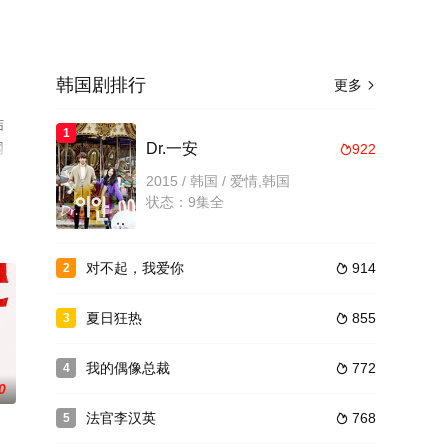
韩国剧排行
更多

结
1
网
Dr.一安
922

2015 / 韩国 / 爱情,韩国
状态：9集全
对不起，我爱你
914
2

夏日狂热
855
3

我的偶像总裁
772
4

0
法官李汉英
768
5
