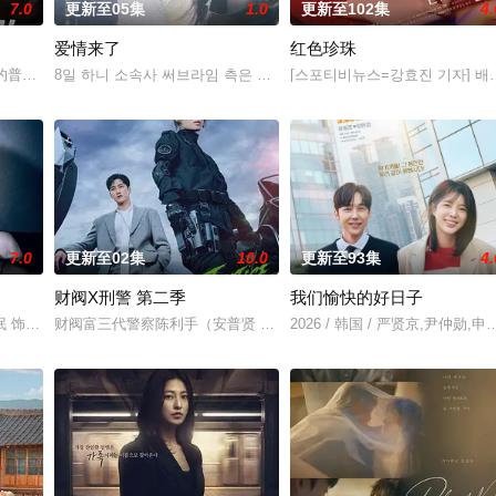
7.0
更新至05集
1.0
更新至102集
4.
爱情来了
红色珍珠
让他们成为异常高效率的搭档，于是两人联手侦破悬案。 该剧翻拍自2011
的普通生活。表面上她看起来温顺和善，还很怕婆婆，真实身份却是4年前突然隐
8일 하니 소속사 써브라임 측은 OSEN에 “하니가 KBS2 새 주말 드
[스포티비뉴스=강효진 기자] 배우
7.0
更新至02集
10.0
更新至93集
4.
财阀X刑警 第二季
我们愉快的好日子
算窃取住宅社区的储备基金，却意外揭开深藏的腐败真相。
珉 饰）因为老婆高世允（李雪 饰）在提出离婚的第二日突然遭到神秘绑架，瞬
财阀富三代警察陈利手（安普贤 饰）华丽回归，完美蜕变为成熟专业
2026 / 韩国 / 严贤京,尹仲