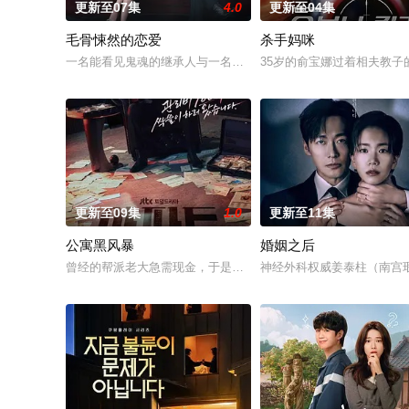
更新至07集
4.0
更新至04集
毛骨悚然的恋爱
杀手妈咪
一名能看见鬼魂的继承人与一名王牌检察官发现只要轻轻一碰，就能
35岁的俞宝娜过着相夫教子
更新至09集
1.0
更新至11集
公寓黑风暴
婚姻之后
曾经的帮派老大急需现金，于是和有志成为律师的同伴合作，打
神经外科权威姜泰柱（南宫