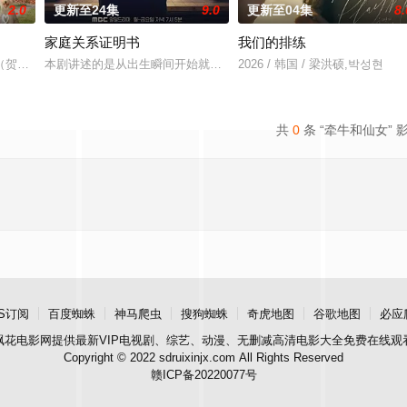
2.0
更新至24集
9.0
更新至04集
8.
家庭关系证明书
我们的排练
婚诉讼的医师邻居。两对夫妻卷入连外遇都算小事的惊人秘密后，展开了一连串
（贺营 饰）意外失忆，住进拳击教练张泰河（丁海寅 饰）家中，对方还自称是
本剧讲述的是从出生瞬间开始就被打上家庭崩溃烙印的一个孩子和面
2026 / 韩国 / 梁洪硕,박성현
共
0
条 “牵牛和仙女” 
S订阅
百度蜘蛛
神马爬虫
搜狗蜘蛛
奇虎地图
谷歌地图
必应
飘花电影网
提供最新VIP电视剧、综艺、动漫、无删减高清电影大全免费在线观
Copyright © 2022 sdruixinjx.com All Rights Reserved
赣ICP备20220077号