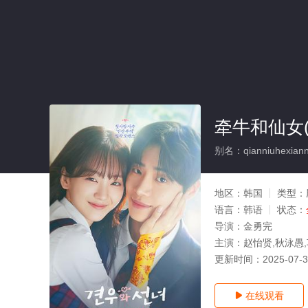
牵牛和仙女(
别名：qianniuhexian
地区：
韩国
类型：
语言：
韩语
状态：
导演：
金勇完
主演：
赵怡贤,秋泳愚
更新时间：
2025-07-
在线观看
