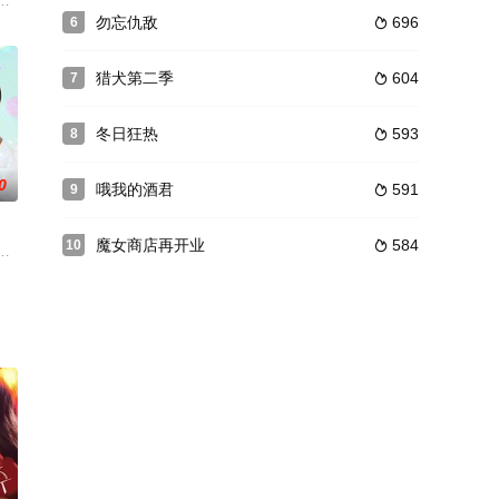
热情洋溢的出版社代表韩泰英（音译）一角。工
身份的男主角伪装成女子后，和男子结婚而发生的惊险之三名男子间的
天人类的头顶出现了肉眼可见的"红线"，这条线连接到了与自己有肉体关系的
勿忘仇敌
696
6

猎犬第二季
604
7

冬日狂热
593
8

0
哦我的酒君
591
9

魔女商店再开业
584
10

失踪的妻
行转手给国内其他单位的人们和想把银行卖给海
。揭示“人类的爱情与厌恶，到底哪里才是尽头”的主题。因无法预知明天，因
申素英，导演孙艺恩和金宝拉）是一部青少年幻想罗曼史电视剧，被恶意留言折