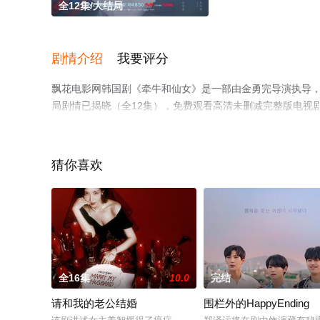
全12集/大结局
剧情介绍
我要评分
飘花电影网韩国剧《牵牛和仙女》是一部由金勇完导演执导，赵
局剧情已揭晓（全12集），免费观看高清未删减完整版电视
等平台了解。
猜你喜欢
全16集
10.0
完结
请和我的老公结婚
围栏外的HappyEnding