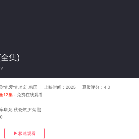
全集)
nv
剧情,爱情,奇幻,韩国
上映时间：
2025
豆瓣评分：
4.0
全12集
- 免费在线观看
,车康允,秋瓷炫,尹炳熙
30
极速观看
