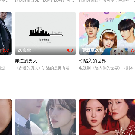
的老公杀死后,她突然穿越回到10年前，与同公司部长一起展开复仇的故事。
密的明星作家金正贤（音译）一角。河钟宇将在剧中饰演对每件事情都很积极，
该剧改编自BL（Boy's Love）网络漫画，是一部想要摆脱奴隶
此剧改编自同名网漫，讲述有一
7.0
20集全
4.0
更新至20集
7.
赤道的男人
你陷入的世界
在提出离婚的第二日突然遭到神秘绑架，瞬间被警方锁定为头号通缉犯。为救出
量公共资金的廷仁银行（政府持股50%）而发生的纠葛的故事。将描写想把银
《赤道的男人》讲述的是拥有着炙热欲望的4位男女主人公的爱情故事
电视剧《陷入你的世界》（剧本