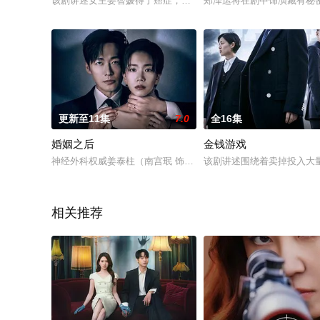
该剧讲述女主姜智媛得了癌症，她目睹闺蜜和老公出轨，还被自己
郑泽运将在剧中饰演藏有秘
更新至11集
7.0
全16集
婚姻之后
金钱游戏
神经外科权威姜泰柱（南宫珉 饰）因为老婆高世允（李雪 饰）
该剧讲述围绕着卖掉投入大
相关推荐