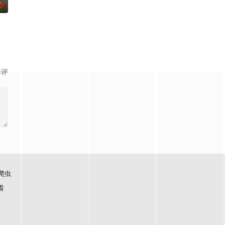
0
失控的连
她的男友。这段剪不断理还乱的棘手关系，能
对冷酷的偏见和命运，重新找回自己人生的女性故事。
影评
爬虫
看