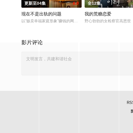
更新至04集
6.0
全12集
现在不是出轨的问题
我的荒糖恋爱
以“贩卖幸福家庭形象”赚钱的网红夫妇，与他们正陷入泥淖般离
野心勃勃的女检察官高恩世
影片评论
RS