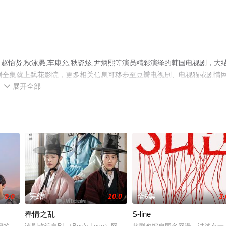
怡贤,秋泳愚,车康允,秋瓷炫,尹炳熙等演员精彩演绎的韩国电视剧，大
剧全集就上飘花影院，更多相关信息可移步至豆瓣电视剧、电视猫或剧情
展开全部

9.0
完结
10.0
全6集
3.
春情之乱
S-line