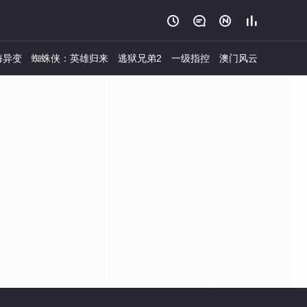




海异变
蜘蛛侠：英雄归来
逃狱兄弟2
一级指控
澳门风云