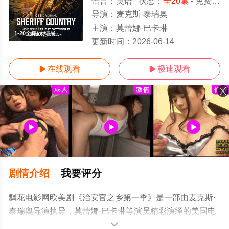
语言：
英语
状态：
全20集
- 免费在线观看
导演：
麦克斯·泰瑞奥
主演：
莫蕾娜·巴卡琳
1-20全集/大结局
更新时间：
2026-06-14
在线观看
极速观看


剧情介绍
我要评分
飘花电影网欧美剧《治安官之乡第一季》是一部由麦克斯·
泰瑞奥导演执导，莫蕾娜·巴卡琳等演员精彩演绎的美国电
视剧，大结局剧情已揭晓（1-20全集），免费观看高清未
