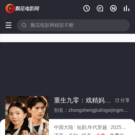






重生九零：戏精妈咪又去捡垃圾了(全集)
分享

别名：zhongshengjiulingxijingmamiyouqujianlajiliao
中国大陆
短剧,年代穿越
2025
7.0