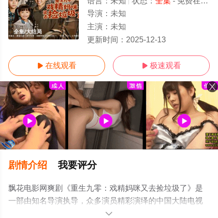
语言：
未知
状态：
全集
- 免费在线观看
导演：
未知
主演：
未知
全集/大结局
更新时间：
2025-12-13
在线观看
极速观看


剧情介绍
我要评分
飘花电影网爽剧《重生九零：戏精妈咪又去捡垃圾了》是
一部由知名导演执导，众多演员精彩演绎的中国大陆电视
剧，大结局剧情已揭晓（全集），免费观看高清未删减完
