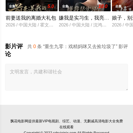
5.0
10.0
全集
全集
全集
前妻送我的离婚大礼包
嫌我是实习生，我亮出老板身份
娘子，别
2026 / 中国大陆 / 霍文琦＆雷小米
2026 / 中国大陆 / 沈鸿运＆刘亚倩
2026 / 
影片评
共
0
条 “重生九零：戏精妈咪又去捡垃圾了” 影评
论
飘花电影网
提供最新VIP电视剧、综艺、动漫、无删减高清电影大全免费
在线观看
Copyright © 2022 sdruixinjx.com All Rights Reserved