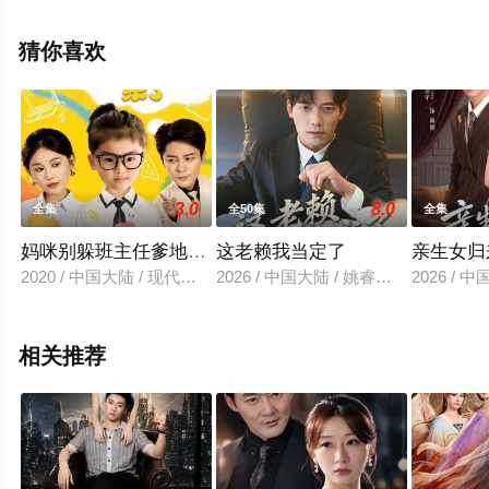
整版电视剧全集就上飘花影院，更多相关信息可移步至豆
瓣电视剧、电视猫或剧情网等平台了解。
猜你喜欢
3.0
8.0
全集
全50集
全集
妈咪别躲班主任爹地来了
这老赖我当定了
亲生女归
2020 / 中国大陆 / 现代都市
2026 / 中国大陆 / 姚睿＆汤震
2026 /
相关推荐